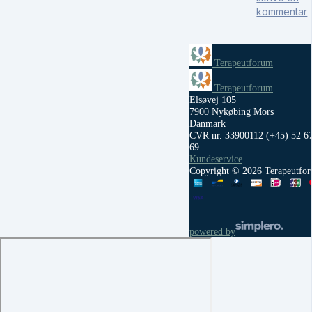
kommentar
Terapeutforum
Terapeutforum
Elsøvej 105
7900 Nykøbing Mors
Danmark
CVR nr. 33900112
(+45) 52 6
69
Kundeservice
Copyright © 2026 Terapeutfo
powered by