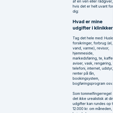
af en ven eller rådgiver,
hvis det er helt uvant fo
dig:
Hvad er mine
udgifter i klinikke
Tag det hele med: Husle
forsikringer, forbrug (el,
vand, varme), revisor,
hjemmeside,
markedsføring, te, kaffe
aviser, vask, rengøring,
telefoni, internet, udstyr,
renter på lån,
bookingsystem,
bogføringsprogram osv.
Som tommelfingerregel 
det ikke urealistisk at di
udgifter kan rundes op ti
12.000 kr. om måneden,