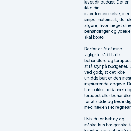
lavet dit budget. Det er
ikke din
mavefornemmelse, men
simpel matematik, der sk
afgøre, hvor meget din
behandlinger og ydelse
skal koste.
Derfor er ét af mine
vigtigste råd til alle
behandlere og terapeut
at få styr på budgettet.
ved godt, at det ikke
umiddelbart er den mes
inspirerende opgave. D
har jo ikke uddannet dig 
terapeut eller behandle
for at sidde og kede di
med næsen i et regnear
Hvis du er helt ny og
måske kun har ganske f
klienter, kan det også v