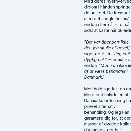
Med deres nyerhverve
diplom i hånden springe
de ud i det. De kæmper
med det i nogle år – må
endda i flere år – for så t
sidst at kaste håndklæde
”
Det var åbenbart ikke
det, jeg skulle alligevel
,”
siger de. Eller: ”
Jeg er i
dygtig nok
”. Eller måske
endda: ”
Man kan ikke l
af at være behandler i
Danmark
.”
Men hold lige fast en ga
Mere end halvdelen af
Danmarks befolkning ha
prøvet alternativ
behandling. Og jeg kan
garantere dig for, at der
masser af dygtige kolle
i branchen, der har