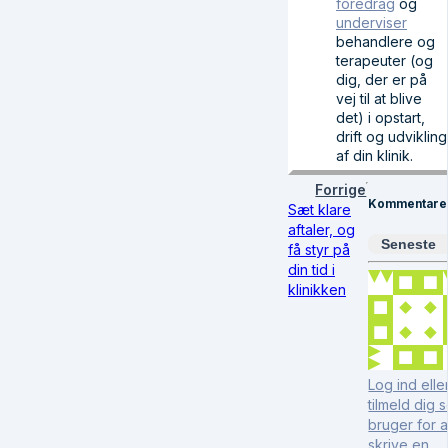
foredrag
og
underviser
behandlere og
terapeuter (og
dig, der er på
vej til at blive
det) i opstart,
drift og udvikling
af din klinik.
Forrige
Kommentare
Sæt klare
aftaler, og
Seneste
få styr på
din tid i
klinikken
Log ind elle
tilmeld dig 
bruger for a
skrive en