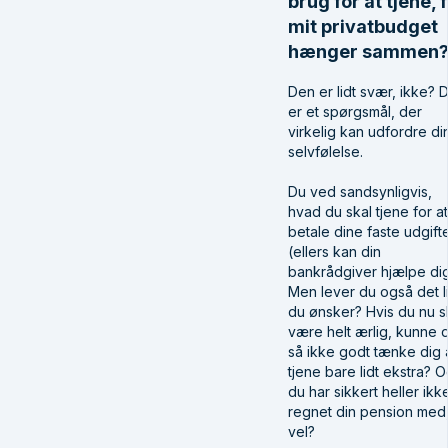
brug for at tjene, 
mit privatbudget
hænger sammen
Den er lidt svær, ikke? 
er et spørgsmål, der
virkelig kan udfordre di
selvfølelse.
Du ved sandsynligvis,
hvad du skal tjene for at
betale dine faste udgift
(ellers kan din
bankrådgiver hjælpe dig
Men lever du også det li
du ønsker? Hvis du nu s
være helt ærlig, kunne 
så ikke godt tænke dig 
tjene bare lidt ekstra? 
du har sikkert heller ikk
regnet din pension med
vel?