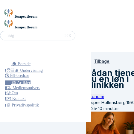
Terapeutforum
Terapeutforum
⌘K
Søg
Tilbage
🏠 Forside
Sådan tjen
🧑🏻‍🎓 Undervisning
u
🕺🏻Foredrag
du en løn i
f
klinikken
📖 Artikler
🤝 Medlemsunivers
m
🧐 Om
o
Økonomi
✉️ Kontakt
k
Jesper Hollensberg
·
19/
📄 Privatlivspolitik
p
2025
·
10 minutter