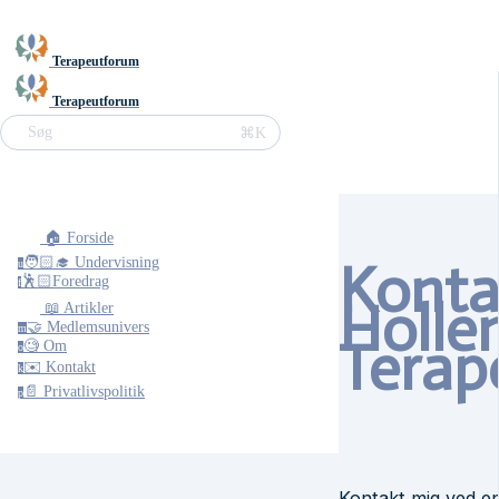
Terapeutforum
Terapeutforum
⌘K
Søg
🏠 Forside
Konta
🧑🏻‍🎓 Undervisning
u
🕺🏻Foredrag
f
Holle
📖 Artikler
🤝 Medlemsunivers
m
Terap
🧐 Om
o
✉️ Kontakt
k
📄 Privatlivspolitik
p
Kontakt mig ved en